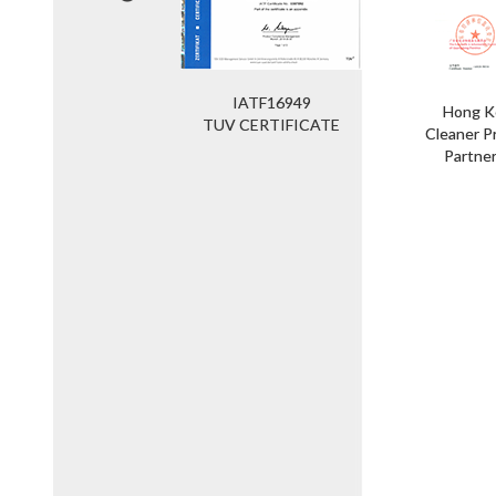
IATF16949
Hong K
4001-2015
TUV CERTIFICATE
Cleaner P
Partne